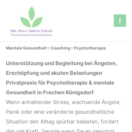
Zum
Inhalt
springen
Mentale Gesundheit • Coaching • Psychotherapie
Unterstützung und Begleitung bei Ängsten,
Erschöpfung und akuten Belastungen
Privatpraxis für Psychotherapie & mentale
Gesundheit in Frechen Königsdorf
Wenn anhaltender Stress, wachsende Ängste,
Panik oder eine veränderte gesundheitliche
Situation den Alltag spürbar belasten, fordert
das viel Kraft. Gerade wenn Sie es gewohnt